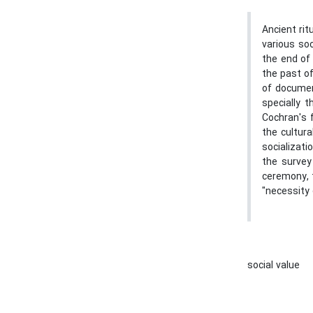
Ancient ri
various so
the end of
the past of
of documen
specially 
Cochran's f
the cultura
socializat
the survey
ceremony, t
"necessity
social value