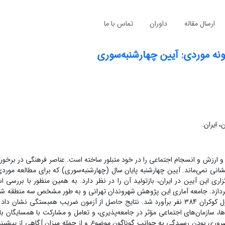
ارسال مقاله
داوران
تماس با ما
ونه موردی: آیین چهارشنبه‌سوری
 ایران.
ته و ارزش و انسجام اجتماعی را در خود متبلور ساخته است. عناصر فرهنگی در برخورد
نشانی نمی‌ماند. آیین چهارشنبه پایان سال (چهارشنبه‌سوری) که برای مطالعه مور
این آیین در ایران، بازتولید آن را در نظر دارد. به همین منظور با بررسی 
(جمعاً 935.827 نفر) را دربرمی‌گیرد که بر این اساس، حجم نمونه با فرمول کوکران 384 نفر برآورد شد. نتایج حاصل از آزمون ضریب همبس
، سازمان‌های اجتماعی مؤثر در جامعه‌پذیری، و تعامل و مشارکت با همسایگان با 
ضروری بودن رسیدگی به جوانب گوناگون موضوع و از جمله میزان آگاهی از پیشینه