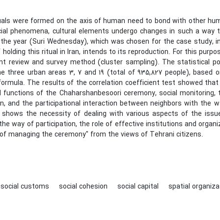
tuals were formed on the axis of human need to bond with other huma
cial phenomena, cultural elements undergo changes in such a way t
 the year (Suri Wednesday), which was chosen for the case study, in
 holding this ritual in Iran, intends to its reproduction. For this pur
t review and survey method (cluster sampling). The statistical pop
the three urban areas 3, 7 and 19 (total of 935,827 people), base
ormula. The results of the correlation coefficient test showed that t
l functions of the Chaharshanbesoori ceremony, social monitoring, th
ion, and the participational interaction between neighbors with the
 shows the necessity of dealing with various aspects of the issue
he way of participation, the role of effective institutions and organiz
 of managing the ceremony" from the views of Tehrani citizens.
social customs
social cohesion
social capital
spatial organiza