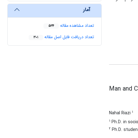
آمار
تعداد مشاهده مقاله
534
تعداد دریافت فایل اصل مقاله
301
Man and Co
1
Nahal Riazi
1
Ph.D. in soci
2
Ph.D. student