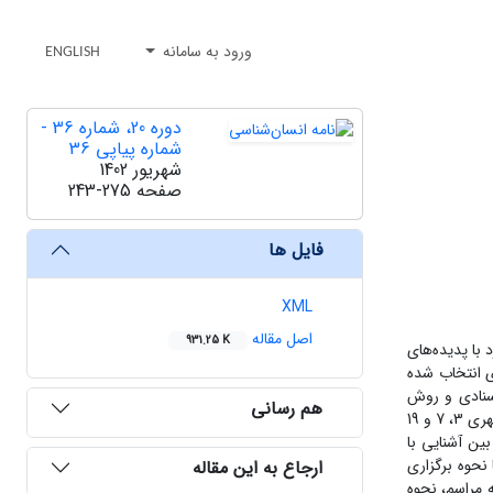
ورود به سامانه
ENGLISH
دوره 20، شماره 36 -
شماره پیاپی 36
شهریور 1402
صفحه
243-275
فایل ها
XML
اصل مقاله
931.25 K
 با پدیده‌های
دی انتخاب شده
اسنادی و روش
هم رسانی
پیمایشی (نمونه‌گیری خوشه‌ای) به توصیف و تبیین این مراسم آیینی می‌پردازد. جامعه آماری این پژوهش شهروندان تهرانی و به طور مشخص سه منطقه شهری 3، 7 و 19
تگی نشان داد بین آشنایی با
نحوه برگزاری
ارجاع به این مقاله
 مراسم، نحوه