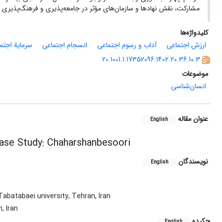
مشارکت، نقش نهادها و سازمان‌های مؤثر در جامعه‌پذیری
و فرهنگ‌پذیری 
کلیدواژه‌ها
ارزش اجتماعی
آداب و رسوم اجتماعی
انسجام اجتماعی
سرمایة اجتم
20.1001.1.17352096.1402.20.36.10.3
موضوعات
انسان‌شناسی
عنوان مقاله
English
Case Study: Chaharshanbesoori
نویسندگان
English
abatabaei university, Tehran, Iran
, Iran
چکیده
English