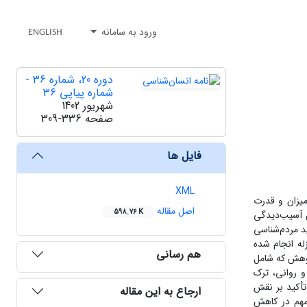
ورود به سامانه
ENGLISH
دوره 20، شماره 36 -
شماره پیاپی 36
شهریور 1402
صفحه
309-336
فایل ها
XML
میزان و قدرت
اصل مقاله
598.76 K
ان آسیب‌دیدگی
ید مردم‌شناسی
له انجام شده
هم رسانی
ست. یافته‌های این پژوهش که شامل
ی و روانی، ترک
 تأکید بر نقش
ارجاع به این مقاله
مهم در کاهش