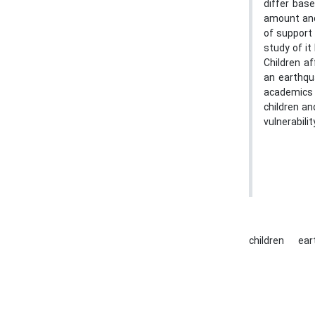
differ bas
amount and
of support 
study of i
Children a
an earthqua
academics 
children an
vulnerabili
children
ear