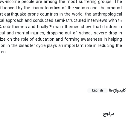
 low-income people are among the most suffering groups. The
luenced by the characteristics of the victims and the amount
st earthquake-prone countries in the world, the anthropological
cal approach and conducted semi-structured interviews with 20
 15 sub-themes and finally 4 main themes show that children in
al and mental injuries, dropping out of school, severe drop in
size on the role of education and forming awareness in helping
ion in the disaster cycle plays an important role in reducing the
ren.
کلیدواژه‌ها
English
مراجع