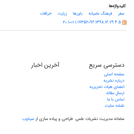
کلیدواژه‌ها
سفر
فرهنگ عامیانه
باورها
زیارت
خرافات
20.1001.1.17352096.1398.16.29.4.5
دسترسی سریع
آخرین اخبار
صفحه اصلی
درباره نشریه
اعضای هیات تحریریه
ارسال مقاله
تماس با ما
نقشه سایت
سامانه مدیریت نشریات علمی.
طراحی و پیاده سازی از
سیناوب