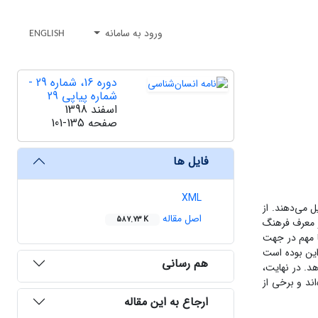
ورود به سامانه
ENGLISH
دوره 16، شماره 29 -
شماره پیاپی 29
اسفند 1398
صفحه
101-135
فایل ها
XML
 می‌دهند. از
اصل مقاله
587.73 K
و معرف فرهنگ
ا مهم در جهت
این بوده است
هم رسانی
هد. در نهایت،
اند و برخی از
ارجاع به این مقاله