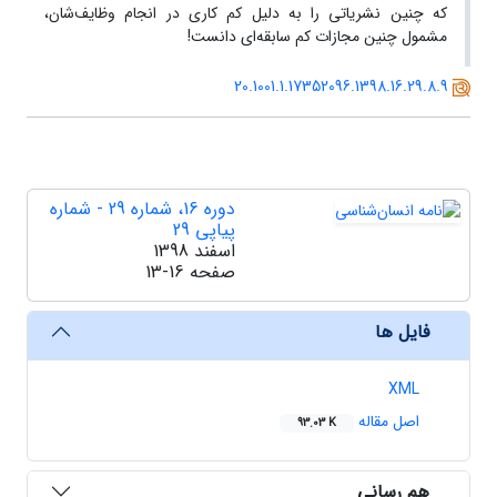
که چنین نشریاتی را به دلیل کم کاری در انجام وظایف‌شان،
مشمول چنین مجازات کم سابقه‌ای دانست!
20.1001.1.17352096.1398.16.29.8.9
دوره 16، شماره 29 - شماره
پیاپی 29
اسفند 1398
صفحه
13-16
فایل ها
XML
اصل مقاله
93.03 K
هم رسانی