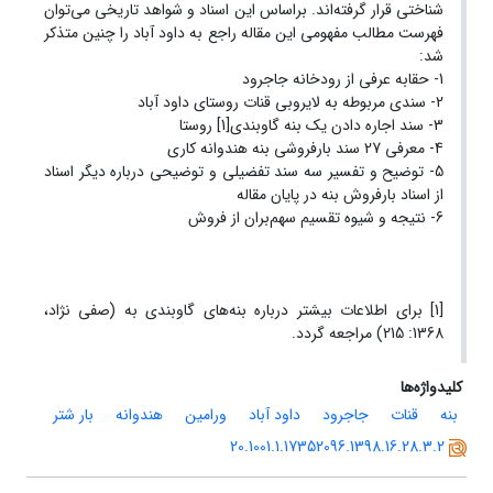
شناختی قرار گرفته‌اند. براساس این اسناد و شواهد تاریخی می‌‌توان
فهرست مطالب مفهومی این مقاله راجع به داود آباد را چنین متذکر
شد:
1- حقابه عرفی از رودخانه جاجرود
2- سندی مربوطه به لایروبی قنات روستای داود آباد
3- سند اجاره دادن یک بنه گاوبندی[1] روستا
4- معرفی 27 سند بارفروشی بنه هندوانه ‌کاری
5- توضیح و تفسیر سه سند تفضیلی و توضیحی درباره دیگر اسناد
از اسناد بارفروش بنه در پایان مقاله
6- نتیجه و شیوه تقسیم سهم‌بران از فروش
[1] برای اطلاعات بیشتر درباره بنه‌های گاوبندی به (صفی نژاد،
1368: 215) مراجعه گردد.
کلیدواژه‌ها
بنه
قنات
جاجرود
داود آباد
ورامین
هندوانه
بار شتر
20.1001.1.17352096.1398.16.28.3.2