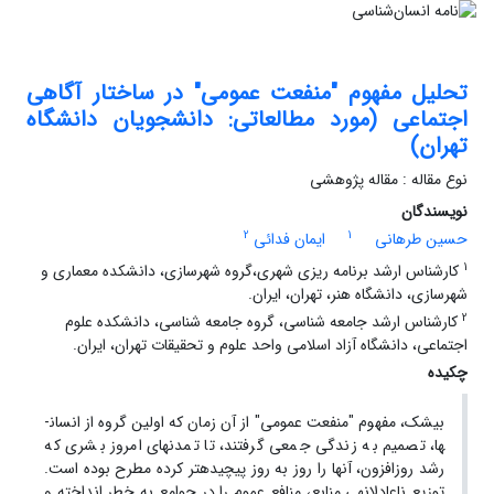
تحلیل مفهوم "منفعت عمومی" در ساختار آگاهی
اجتماعی (مورد مطالعاتی: دانشجویان دانشگاه
تهران)
نوع مقاله : مقاله پژوهشی
نویسندگان
2
1
حسین طرهانی
ایمان فدائی
1
کارشناس ارشد برنامه ریزی شهری،گروه شهرسازی، دانشکده معماری و
شهرسازی، دانشگاه هنر، تهران، ایران.
2
کارشناس ارشد جامعه شناسی، گروه جامعه شناسی، دانشکده علوم
اجتماعی، دانشگاه آزاد اسلامی واحد علوم و تحقیقات تهران، ایران.
چکیده
بی­شک، مفهوم "منفعت عمومی" از آن زمان که اولین گروه از انسان­
ها، تصمیم به زندگی جمعی گرفتند، تا تمدن­های امروز بشری که
رشد روزافزون، آنها را روز به روز پیچیده­تر کرده مطرح بوده است.
توزیع ناعادلانه­­ی منابع، منافع عموم را در جوامع به خطر انداخته و