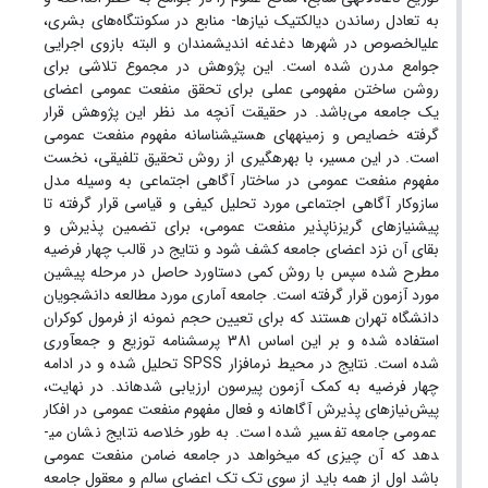
به تعادل رساندن دیالکتیک نیازها- منابع در سکونتگاه‌های بشری،
علی­الخصوص در شهرها دغدغه اندیشمندان و البته بازوی اجرایی
جوامع مدرن شده است. این پژوهش در مجموع تلاشی برای
روشن ساختن مفهومی عملی برای تحقق منفعت عمومی اعضای
یک جامعه می‌باشد. در حقیقت آنچه مد نظر این پژوهش قرار
گرفته خصایص و زمینه­های هستی­شناسانه مفهوم منفعت عمومی
است. در این مسیر، با بهره­گیری از روش تحقیق تلفیقی، نخست
مفهوم منفعت عمومی در ساختار آگاهی اجتماعی به وسیله مدل
سازوکار آگاهی اجتماعی مورد تحلیل کیفی و قیاسی قرار گرفته تا
پیش­نیازهای گریزناپذیر منفعت عمومی، برای تضمین پذیرش و
بقای آن نزد اعضای جامعه کشف شود و نتایج در قالب چهار فرضیه
مطرح شده سپس با روش کمی دستاورد حاصل در مرحله پیشین
مورد آزمون قرار گرفته است. جامعه آماری مورد مطالعه دانشجویان
دانشگاه تهران هستند که برای تعیین حجم نمونه از فرمول کوکران
استفاده شده و بر این اساس 381 پرسشنامه توزیع و جمع­آوری
شده است. نتایج در محیط نرم­افزار SPSS تحلیل شده و در ادامه
چهار فرضیه­­ به کمک آزمون پیرسون ارزیابی شده­اند. در نهایت،
پیش‌نیازهای پذیرش آگاهانه و فعال مفهوم منفعت عمومی در افکار
عمومی جامعه تفسیر شده است. به طور خلاصه نتایج نشان می­
دهد که آن چیزی که می­خواهد در جامعه ضامن منفعت عمومی
باشد اول از همه باید از سوی تک تک اعضای سالم و معقول جامعه