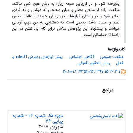
پذیرفته شود و در ارزیابی سود- زیان به زیان هیچ کس نباشد.
منفعت باید از منبعی معتبر و میان سطحی نه دولتی و نه فردی
صادر شود و در راستای گرایشات درونی آن جامعه و غالبا متضمن
نظم و امنیت باشد. بدیهی است که دستیابی به این مهم، آرمانی
می­باشد و پیشنهاد این پژوهش تلاش برای گام برداشتن در این
راستا تا حدامکان است.
کلیدواژه‌ها
منفعت عمومی
آگاهی اجتماعی
پیش نیازهای پذیرش آگاهانه و
فعال
روش تحقیق تلفیقی
20.1001.1.17352096.1397.15.26.3.1
مراجع
دوره 15، شماره 26 - شماره
پیاپی 26
شهریور 1397
صفحه
73-100