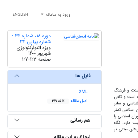
ورود به سامانه
ENGLISH
دوره 18، شماره 32 -
شماره پیاپی 32
ویژه اتنوارکئولوژی
شهریور 1400
صفحه
107-123
فایل ها
 سنت و فرهنگ
XML
ه است و کافی
اصل مقاله
449.05 K
شناسی و سایر
 اسلامی کمتر
ان اسلامی را
هم رسانی
 دارد. نگاه
‌های مبتنی بر
ارجاع به این مقاله