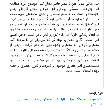
بازه زمانی عصر آهن تا عصر حاضر دنبال کند. موضوع مورد مطالعه
این پژوهش، مسکن ییلاقی ایل کوچ‌رو محال قاراداغ یعنی
«اوُباداش» است که از منظر معماری و شکل ساختمان مورد بحث
قرار می‌گیرد و ارتباط آن با متغیر فرهنگ و جغرافیا تفسیر می‌شود.
این تحقیق وجود هماهنگی بین فضا و سازه را نیز به طور ضمنی در
مورد «اوُبا» به اثبات می‌رساند. ارتباط فضا و سازه به گونه سازگاری
در ابعاد زندگی «اوُبا» در مقام کوچ‌رو قابل تأمل است. فرض اصلی
این است: الگوی معماری اوُباداش که می‌توان آن را مرحله گذر
معماری کوچ‌رو به معماری یکجانشین در نظر گرفت، تابعی از
نمادهای اجتماعی-فرهنگی است که با مشخصه‌های اقلیم منطقه،
که جغرافیای نیمه‌خشک است، سازگار شده است. روش اصلی مورد
استفاد در این پژوهش، رویکرد مردم‌شناسی است و برای
مستندسازی آثار معماری موجود، از شیوه‌ها و فنون معماری از جمله
رولِوه استفاده شده است.
کلیدواژه‌ها
شاهسون
فرهنگ اوبا
قاراداغ
مسکن ییلاقی
معماری
اوباداش