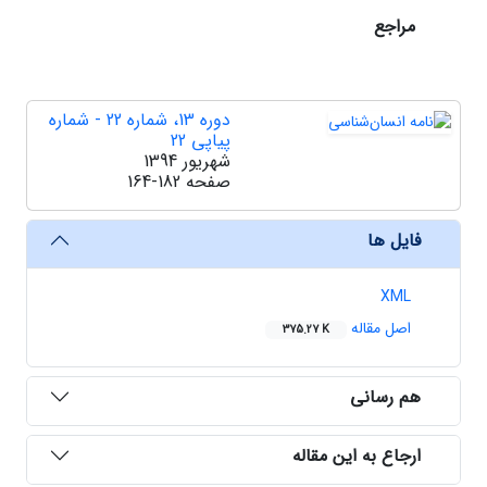
مراجع
دوره 13، شماره 22 - شماره
پیاپی 22
شهریور 1394
صفحه
164-182
فایل ها
XML
اصل مقاله
375.27 K
هم رسانی
ارجاع به این مقاله