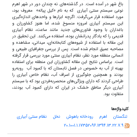
باغ شهر در آمده است. در گذشته‌های نه چندان دور در شهر اهرم
نوعی سیستم سنتی آبیاری که به نام «کیل پیاله» معروف بود،
مورد استفاده قرار می‌گرفت. اگرچه ابزارها و واحدهای اندازه‌گیری
این سیستم آبیاری امروزه منسوخ شده، اما هنوز کشاورزان و
باغداران با وجود فناوری‌های جدید مانند ساعت، نظام آبیاری
قدیمی را که یادگار پدرانشان بوده، استفاده می‌کنند. این تحقیق در
این مقاله با استفاده از شیوه‌های کتابخانه‌ای، میدانی، مشاهده و
مصاحبه عمیق انجام شده است. پس از بررسی جغرافیای طبیعی و
انسانی منطقه مورد نظر، نظام آبیاری سنتی مورد بررسی قرار گرفته
است. براساس نتایج این مقاله کشاورزان این منطقه برای استفاده
بهینه از آب به خصوص در فصل تابستان که با کمبود آب روبه‌رو
بودند و همچنین جلوگیری از اسراف آب، نظام خاص آبیاری را
طراحی کردند که دارای ویژگی‌های منحصربه‌فردی بود که با سیستم
آبیاری دیگر مناطق خشک در ایران که دارای کمبود آب بودند،
متفاوت بود.
کلیدواژه‌ها
تنگستان
اهرم
رودخانه باهوش
نخل
نظام سنتی آبیاری
20.1001.1.17352096.1394.13.22.7.9