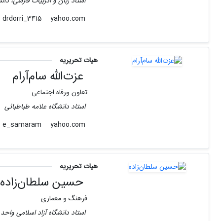
استاد زبان و ادربیات فارسی، دان
yahoo.com
drdorri_3415
هیات تحریریه
عزت‌الله سام‌‌آرام‌
تعاون ورفاه اجتماعی
استاد دانشگاه علامه طباطبائی
yahoo.com
e_samaram
هیات تحریریه
حسین سلطان‌زاده
فرهنگ و معماری
استاد دانشگاه آزاد اسلامی واحد 