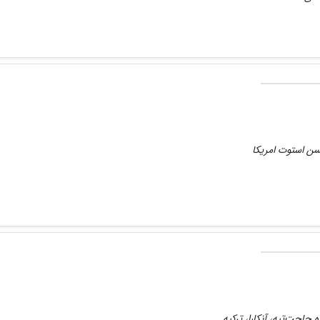
سن استوت امریکا
 حاجت‌تپه، آنکارا، ترکیه.