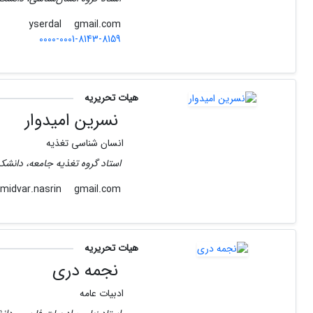
gmail.com
yserdal
0000-0001-8143-8159
هیات تحریریه
نسرین امیدوار
انسان شناسی تغذیه
استاد گروه تغذیه جامعه، دانشک
gmail.com
omidvar.nasrin
هیات تحریریه
نجمه دری
ادبیات عامه