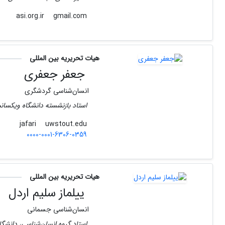
gmail.com
asi.org.ir
هیات تحریریه بین المللی
جعفر جعفری
انسان‌شناسی گردشگری
استاد بازنشسته دانشگاه ویکسان
uwstout.edu
jafari
0000-0001-6306-0359
هیات تحریریه بین المللی
ییلماز سلیم اردل
انسان‌شناسی جسمانی
استاد گروه انسان‌شناسی، دانشگاه