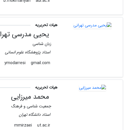
aui.ac.ir
b.mokhtariyan
هیات تحریریه
یحیی مدرسی تهرا
زبان شناسی
استاد پژوهشگاه علوم انسانی
gmail.com
ymodarresi
هیات تحریریه
محمد میرزایی
جمعیت شناسی و فرهنگ
استاد دانشگاه تهران
ut.ac.ir
mmirzaei