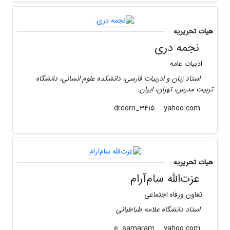
هیات تحریریه
نجمه دری
ادبیات عامه
استاد زبان و ادربیات فارسی، دانشکده علوم انسانی، دانشگاه
تربیت مدرس، تهران، ایران.
yahoo.com
drdorri_3415
هیات تحریریه
عزت‌الله سام‌‌آرام‌
تعاون ورفاه اجتماعی
استاد دانشگاه علامه طباطبائی
yahoo.com
e_samaram