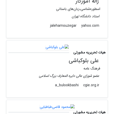
ژاله آموزگار
اسطوره‌شناسى،زبان‌هاى باستانى
استاد دانشگاه تهران
yahoo.com
jalehamouzegar
هیات تحریریه مشورتی
علی بلوکباشی
فرهنگ عامه
عضو شورای عالی دایره المعارف بزرگ اسلامی
cgie.org.ir
a_bulookbashi
هیات تحریریه مشورتی