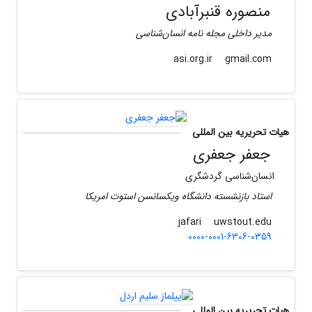
منصوره قنبرآبادی
مدیر داخلی مجله نامه انسان‌شناسی
gmail.com
asi.org.ir
هیات تحریریه بین المللی
جعفر جعفری
انسان‌شناسی گردشگری
استاد بازنشسته دانشگاه ویکسانسن استوت امریکا
uwstout.edu
jafari
0000-0001-6306-0359
هیات تحریریه بین المللی