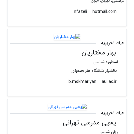
فرهنگی، تهران، ایران.
hotmail.com
nfazeli
هیات تحریریه
بهار مختاریان
اسطوره شناسی
دانشیار دانشگاه هنر اصفهان
aui.ac.ir
b.mokhtariyan
هیات تحریریه
یحیی مدرسی تهرانی
زبان شناسی