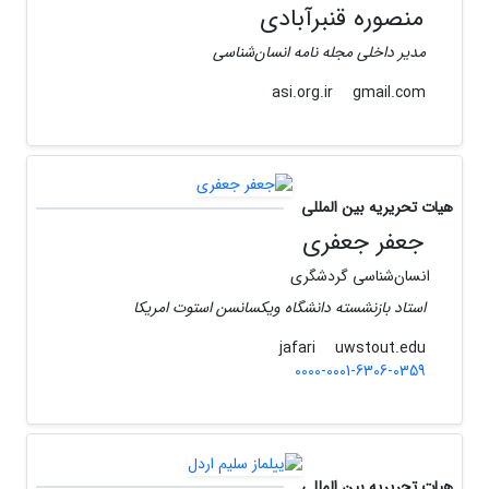
منصوره قنبرآبادی
مدیر داخلی مجله نامه انسان‌شناسی
gmail.com
asi.org.ir
هیات تحریریه بین المللی
جعفر جعفری
انسان‌شناسی گردشگری
استاد بازنشسته دانشگاه ویکسانسن استوت امریکا
uwstout.edu
jafari
0000-0001-6306-0359
هیات تحریریه بین المللی