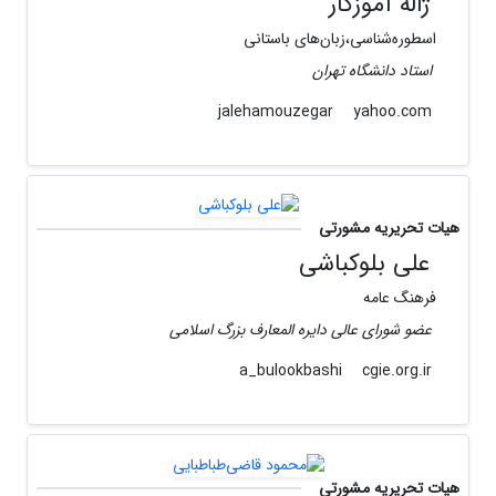
ژاله آموزگار
اسطوره‌شناسى،زبان‌هاى باستانى
استاد دانشگاه تهران
yahoo.com
jalehamouzegar
هیات تحریریه مشورتی
علی بلوکباشی
فرهنگ عامه
عضو شورای عالی دایره المعارف بزرگ اسلامی
cgie.org.ir
a_bulookbashi
هیات تحریریه مشورتی