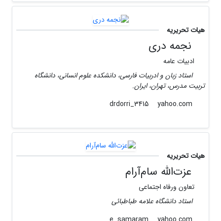
هیات تحریریه
نجمه دری
ادبیات عامه
استاد زبان و ادربیات فارسی، دانشکده علوم انسانی، دانشگاه
تربیت مدرس، تهران، ایران.
yahoo.com
drdorri_3415
هیات تحریریه
عزت‌الله سام‌‌آرام‌
تعاون ورفاه اجتماعی
استاد دانشگاه علامه طباطبائی
yahoo.com
e_samaram