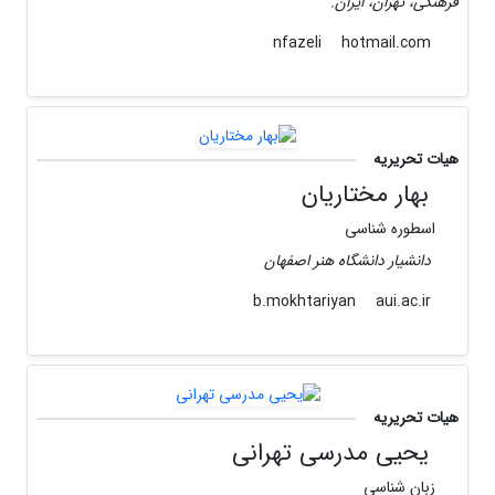
فرهنگی، تهران، ایران.
hotmail.com
nfazeli
هیات تحریریه
بهار مختاریان
اسطوره شناسی
دانشیار دانشگاه هنر اصفهان
aui.ac.ir
b.mokhtariyan
هیات تحریریه
یحیی مدرسی تهرانی
زبان شناسی