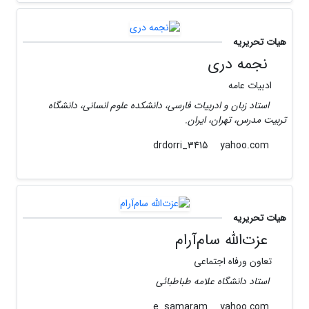
هیات تحریریه
نجمه دری
ادبیات عامه
استاد زبان و ادربیات فارسی، دانشکده علوم انسانی، دانشگاه
تربیت مدرس، تهران، ایران.
yahoo.com
drdorri_3415
هیات تحریریه
عزت‌الله سام‌‌آرام‌
تعاون ورفاه اجتماعی
استاد دانشگاه علامه طباطبائی
yahoo.com
e_samaram