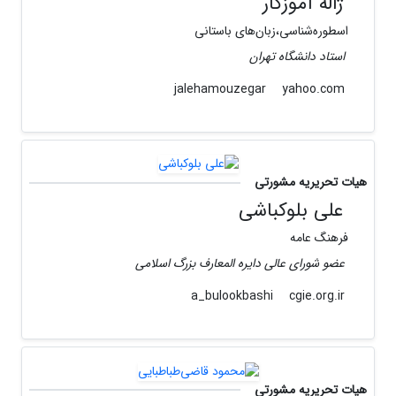
ژاله آموزگار
اسطوره‌شناسى،زبان‌هاى باستانى
استاد دانشگاه تهران
yahoo.com
jalehamouzegar
هیات تحریریه مشورتی
علی بلوکباشی
فرهنگ عامه
عضو شورای عالی دایره المعارف بزرگ اسلامی
cgie.org.ir
a_bulookbashi
هیات تحریریه مشورتی