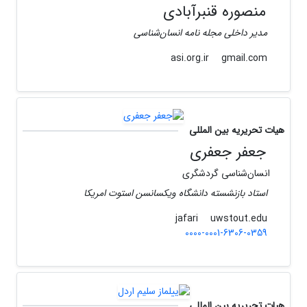
منصوره قنبرآبادی
مدیر داخلی مجله نامه انسان‌شناسی
gmail.com
asi.org.ir
هیات تحریریه بین المللی
جعفر جعفری
انسان‌شناسی گردشگری
استاد بازنشسته دانشگاه ویکسانسن استوت امریکا
uwstout.edu
jafari
0000-0001-6306-0359
هیات تحریریه بین المللی