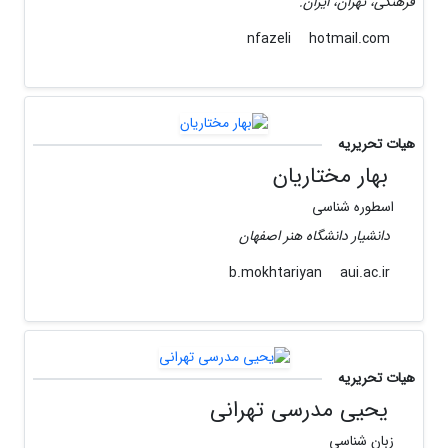
فرهنگی، تهران، ایران.
hotmail.com
nfazeli
هیات تحریریه
بهار مختاریان
اسطوره شناسی
دانشیار دانشگاه هنر اصفهان
aui.ac.ir
b.mokhtariyan
هیات تحریریه
یحیی مدرسی تهرانی
زبان شناسی