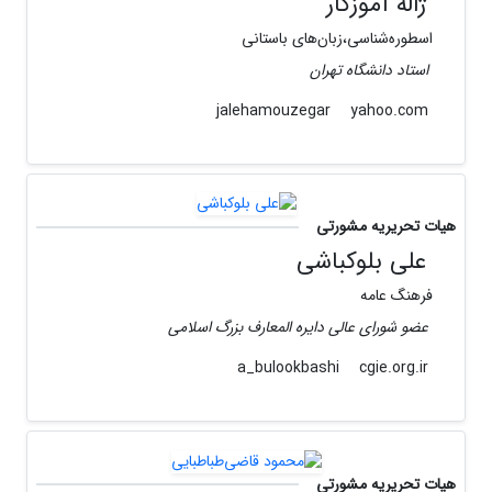
ژاله آموزگار
اسطوره‌شناسى،زبان‌هاى باستانى
استاد دانشگاه تهران
yahoo.com
jalehamouzegar
هیات تحریریه مشورتی
علی بلوکباشی
فرهنگ عامه
عضو شورای عالی دایره المعارف بزرگ اسلامی
cgie.org.ir
a_bulookbashi
هیات تحریریه مشورتی