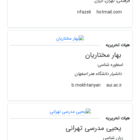
فرهنگی، تهران، ایران.
hotmail.com
nfazeli
هیات تحریریه
بهار مختاریان
اسطوره شناسی
دانشیار دانشگاه هنر اصفهان
aui.ac.ir
b.mokhtariyan
هیات تحریریه
یحیی مدرسی تهرانی
زبان شناسی