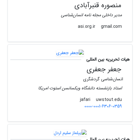
منصوره قنبرآبادی
مدیر داخلی مجله نامه انسان‌شناسی
gmail.com
asi.org.ir
هیات تحریریه بین المللی
جعفر جعفری
انسان‌شناسی گردشگری
استاد بازنشسته دانشگاه ویکسانسن استوت امریکا
uwstout.edu
jafari
0000-0001-6306-0359
هیات تحریریه بین المللی