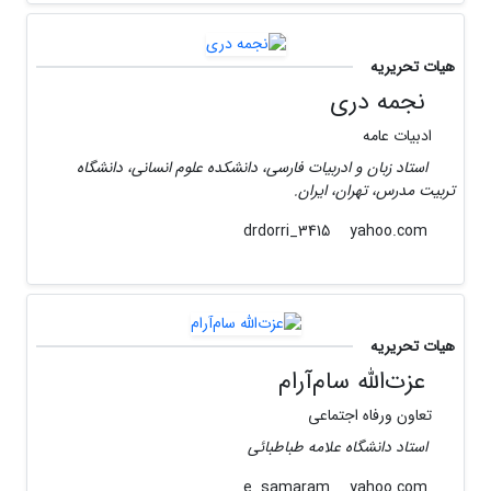
هیات تحریریه
نجمه دری
ادبیات عامه
استاد زبان و ادربیات فارسی، دانشکده علوم انسانی، دانشگاه
تربیت مدرس، تهران، ایران.
yahoo.com
drdorri_3415
هیات تحریریه
عزت‌الله سام‌‌آرام‌
تعاون ورفاه اجتماعی
استاد دانشگاه علامه طباطبائی
yahoo.com
e_samaram