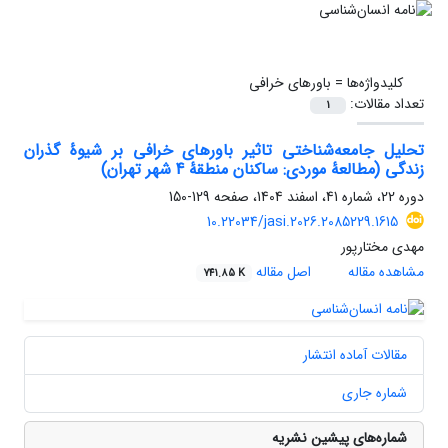
کلیدواژه‌ها =
باورهای خرافی
تعداد مقالات:
1
تحلیل جامعه‌شناختی تاثیر باورهای خرافی بر شیوۀ گذران
زندگی (مطالعۀ موردی: ساکنان منطقۀ 4 شهر تهران)
دوره 22، شماره 41، اسفند 1404، صفحه
129-150
10.22034/jasi.2026.2085229.1615
مهدی مختارپور
مشاهده مقاله
اصل مقاله
741.85 K
مقالات آماده انتشار
شماره جاری
شماره‌های پیشین نشریه