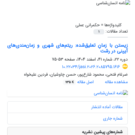
کلیدواژه‌ها =
حکمرانی عملی
تعداد مقالات:
1
زیستن با زمانِ تعلیق‌شده: ریتم‌های شهری و زمان‌مندی‌های
آیینی در رشت
دوره 22، شماره 41، اسفند 1404، صفحه
53-75
10.22034/jasi.2026.2085795.1616
ضرغام فتحی، محمود شارع‌پور، حسن چاوشیان، فردین علیخواه
مشاهده مقاله
اصل مقاله
735 K
مقالات آماده انتشار
شماره جاری
شماره‌های پیشین نشریه