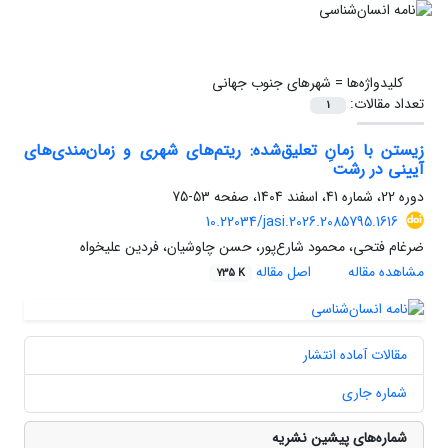
کلیدواژه‌ها =
شهرهای جنوب جهانی
تعداد مقالات:
1
زیستن با زمانِ تعلیق‌شده: ریتم‌های شهری و زمان‌مندی‌های
آیینی در رشت
دوره 22، شماره 41، اسفند 1404، صفحه
53-75
10.22034/jasi.2026.2085795.1616
ضرغام فتحی، محمود شارع‌پور، حسن چاوشیان، فردین علیخواه
مشاهده مقاله
اصل مقاله
735 K
مقالات آماده انتشار
شماره جاری
شماره‌های پیشین نشریه