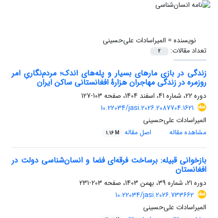
نویسنده =
المیراسادات علی‌حسینی
تعداد مقالات:
2
زندگی در بازی مارهای بسیار و پله‌های اندک؛ مردم‌نگاریِ امر
روزمره در زندگی مهاجران هزارهٔ افغانستانی ساکن ایران
دوره 22، شماره 41، اسفند 1404، صفحه
103-127
10.22034/jasi.2026.2087704.1621
المیراسادات علی‌حسینی
مشاهده مقاله
اصل مقاله
1.16 M
بازخوانی قبیله: برساخت فرقه‌ای فضا و انسان‌شناسی دولت در
افغانستان
دوره 21، شماره 39، بهمن 1403، صفحه
203-231
10.22034/jasi.2026.733662
المیراسادات علی‌حسینی