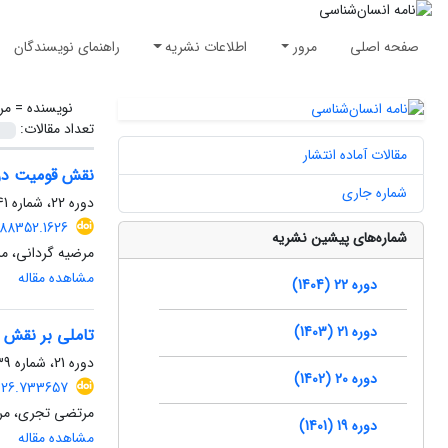
صفحه اصلی
مرور
اطلاعات نشریه
راهنمای نویسندگان
نویسنده =
مر
تعداد مقالات:
مقالات آماده انتشار
نقش قومیت در پ
شماره جاری
دوره 22، شماره 41، اسفند 1404، صفحه
088352.1626
شماره‌های پیشین نشریه
مرضیه گردانی، مر
مشاهده مقاله
دوره 22 (1404)
دوره 21 (1403)
تاملی بر نقش م
دوره 21، شماره 39، بهمن 1403، صفحه
دوره 20 (1402)
2026.733657
مرتضی تجری، مر
دوره 19 (1401)
مشاهده مقاله