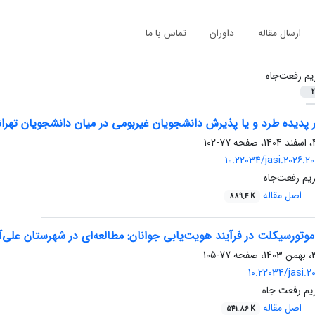
ارسال مقاله
داوران
تماس با ما
یم رفعت‌جاه
2
دیده طرد و یا پذیرش دانشجویان غیربومی در میان دانشجویان تهرانی
77-102
10.22034/jasi.2026.2
یم رفعت‌جاه
اصل مقاله
889.4 K
وتورسیکلت در فرآیند هویت‌یابی جوانان: مطالعه‌ای در شهرستان علی‌آب
77-105
10.22034/jasi.
یم رفعت جاه
اصل مقاله
541.86 K